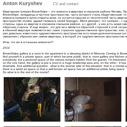
Anton Kuryshev
CV and contact
Квартирная галерея BrownStripe – это комната в квартире в спальном районе Москвы. Пр
BrownStripe, попадаешь в частное пространство, часть которого стала общественным: то
комната-галерея и кухня открыты всем, но остается скрытая от посетителей часть кварт
пространство хозяев, эдакая «комната синей бороды». Меня увлекает, что галерея – с о
стороны, одна из квартир в огромном спальном районе, а с другой - у нее есть некая ск
обратная сторона. И еще вопрос, что для чего является обратной стороной в этой ситуац
в обычной квартире появляется вот такое странное художественное пространство, или, ч
уже довольно известного художественного пространства есть некая дополнительная со
связанная с образом уже самом квартиры, в которой это художественное пространство ж
Итак, что же в остальных комнатах?!
2014
BrownStripe gallery is a room in the apartment in a sleeping district of Moscow. Coming in Brow
find yourself in a private space, part of which became public: that is, room gallery and kitchen 
everybody, but a personal space of the owners remains hidden from the guests. I'm interested i
on the one hand, the gallery is just a room in a huge residential area and, on the other - it h
downside. And additional question - what is the reverse side of this situation: that in a normal 
there is a weird art space or that a well known art space has an additional artistic living space.
So what is in the rest of the rooms?