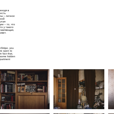
иходя в
 есть
иры – личное
дной
рытая
ии – то, что
то у такого
ставляющая,
ивет.
nStripe, you
are open to
n fact that,
as some hidden
apartment