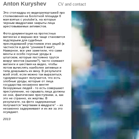
Anton Kuryshev
CV and contact
Это стоп-кадры из видеорепортажей про
столкновения на Болотной площади 6
мая взятых с youtube'а, на которых
черным квадратами закрыты лица
арестовываемых активистов.
Фото-документация на протестных
митингах и маршах все чаще становится
подспорьем для судебных
преследований участников этих акций (в
частности в деле "узников 6 мая").
Наверное, все уже заметили, что сами
менты и особо гнусные уроды в
штатском, которые постоянно трутся
вокруг ментов (эшники?), часто снимают
митинги и шествия на видео, чтобы
потом вычислять наиболее активных и
типа доказывать их вину. В результате
всей этой, если можно так выразиться,
«документации» получается, что есть
злобные уроды, которые от лица
государства незаконно винтят
безоружных людей - то есть совершают
преступление, но скрывать лица должны
не они, фактические преступники, а, как
это не странно, их жертвы. В
результате, на фото задержанные
получаются "жертвами в квадрате" – их
незаконно задерживают и их же за это
осуждают.
2013